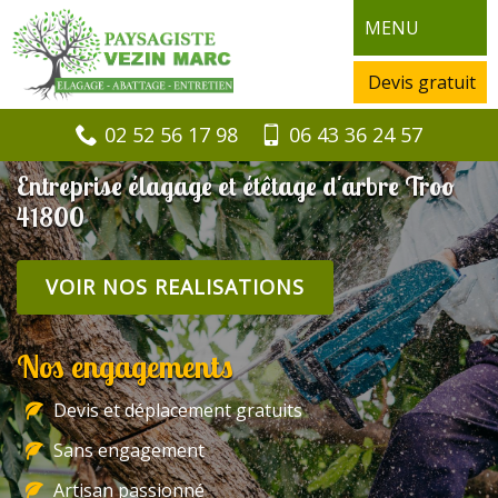
MENU
Devis gratuit
02 52 56 17 98
06 43 36 24 57
Entreprise élagage et étêtage d'arbre Troo
41800
VOIR NOS REALISATIONS
Nos engagements
Devis et déplacement gratuits
Sans engagement
Artisan passionné