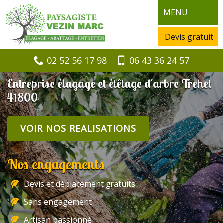
MENU
Devis gratuit
02 52 56 17 98
06 43 36 24 57
Entreprise élagage et étêtage d'arbre Trehet
41800
VOIR NOS REALISATIONS
Nos engagements
Devis et déplacement gratuits
Sans engagement
Artisan passionné