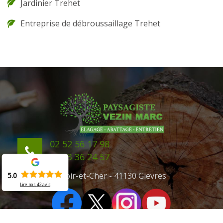
Jardinier Trehet
Entreprise de débroussaillage Trehet
02 52 56 17 98
06 43 36 24 57
41 Loir-et-Cher - 41130 Gievres
5.0
Lire nos
42
avis