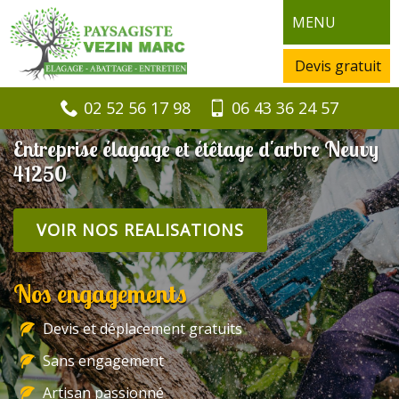
MENU
Devis gratuit
02 52 56 17 98
06 43 36 24 57
Entreprise élagage et étêtage d'arbre Neuvy
41250
VOIR NOS REALISATIONS
Nos engagements
Devis et déplacement gratuits
Sans engagement
Artisan passionné