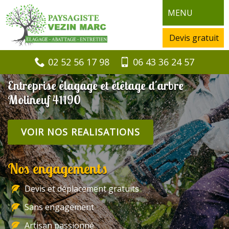
MENU
Devis gratuit
02 52 56 17 98
06 43 36 24 57
Entreprise élagage et étêtage d'arbre
Molineuf 41190
VOIR NOS REALISATIONS
Nos engagements
Devis et déplacement gratuits
Sans engagement
Artisan passionné