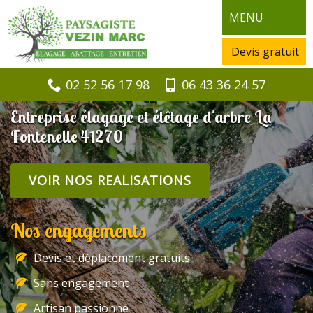
MENU
Devis gratuit
02 52 56 17 98
06 43 36 24 57
Entreprise élagage et étêtage d'arbre La
Fontenelle 41270
VOIR NOS REALISATIONS
Nos engagements
Devis et déplacement gratuits
Sans engagement
Artisan passionné