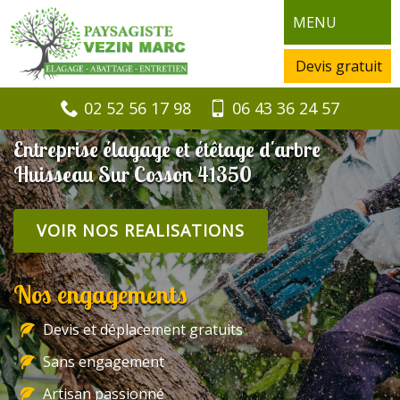
MENU
Devis gratuit
02 52 56 17 98
06 43 36 24 57
Entreprise élagage et étêtage d'arbre
Huisseau Sur Cosson 41350
VOIR NOS REALISATIONS
Nos engagements
Devis et déplacement gratuits
Sans engagement
Artisan passionné