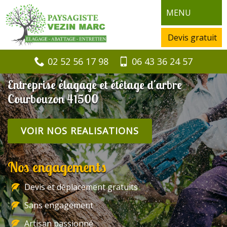
MENU
Devis gratuit
02 52 56 17 98
06 43 36 24 57
Entreprise élagage et étêtage d'arbre
Courbouzon 41500
VOIR NOS REALISATIONS
Nos engagements
Devis et déplacement gratuits
Sans engagement
Artisan passionné