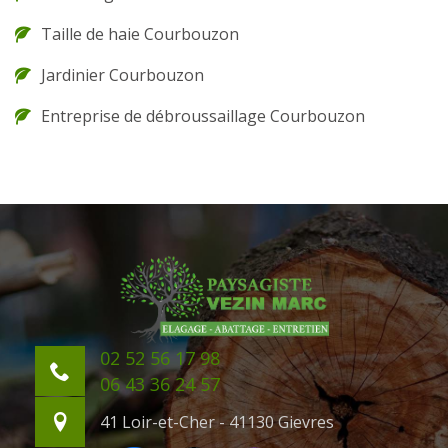
Taille de haie Courbouzon
Jardinier Courbouzon
Entreprise de débroussaillage Courbouzon
02 52 56 17 98
06 43 36 24 57
41 Loir-et-Cher - 41130 Gievres