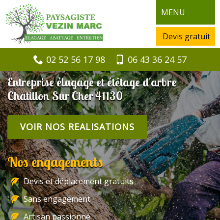
MENU
Devis gratuit
02 52 56 17 98
06 43 36 24 57
Entreprise élagage et étêtage d'arbre
Chatillon Sur Cher 41130
VOIR NOS REALISATIONS
Nos engagements
Devis et déplacement gratuits
Sans engagement
Artisan passionné