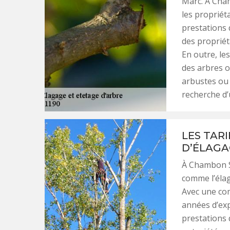
Marc. À Cham
les propriéta
prestations 
des propriét
En outre, les
des arbres o
arbustes ou 
recherche d’
LES TAR
D’ÉLAGA
À Chambon Su
comme l’élag
Avec une co
années d’exp
prestations q