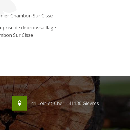
inier Chambon Sur Cisse
eprise de débroussaillage
mbon Sur Cisse
41 Loir-et-Cher - 41130 Gievres