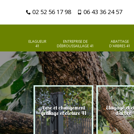
02 52 56 17 98
06 43 36 24 57
ELAGUEUR
ENTREPRISE DE
ABATTAGE
41
DÉBROUSSAILLAGE 41
D'ARBRES 41
Pose et changement
Elagage et e
d'arbres 41
grillage et cloture 41
d'arbre 