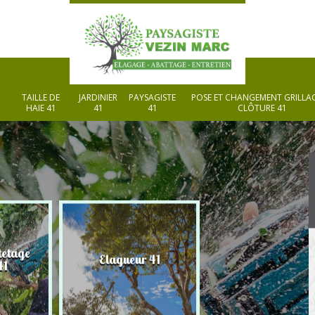
TAILLE DE
JARDINIER
PAYSAGISTE
POSE ET CHANGEMENT GRILLAG
HAIE 41
41
41
CLÔTURE 41
tetage
Elagueur 41
Paysagiste 41
41