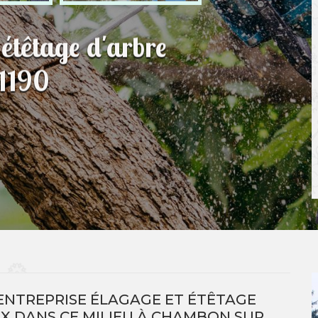
 étêtage d'arbre
1190
 ENTREPRISE ÉLAGAGE ET ÉTÊTAGE
X DANS CE MILIEU À CHAMBON SUR