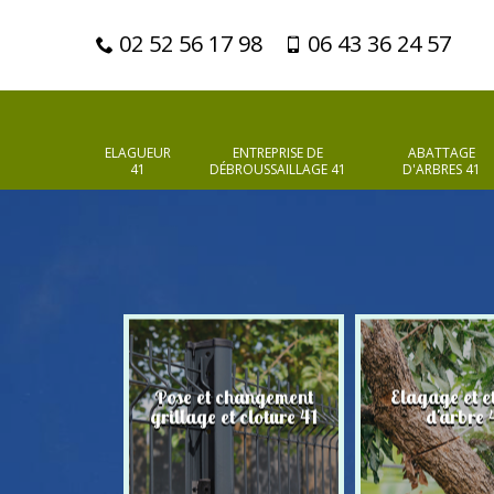
02 52 56 17 98
06 43 36 24 57
ELAGUEUR
ENTREPRISE DE
ABATTAGE
41
DÉBROUSSAILLAGE 41
D'ARBRES 41
Pose et changement
Elagage et e
d'arbres 41
grillage et cloture 41
d'arbre 