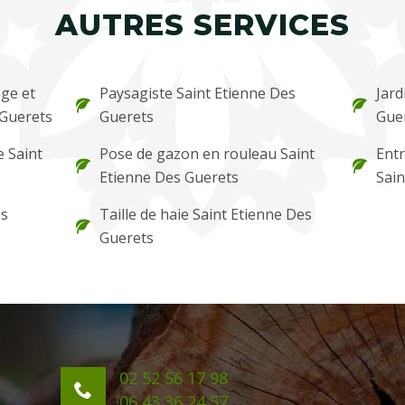
AUTRES SERVICES
ge et
Paysagiste Saint Etienne Des
Jard
 Guerets
Guerets
Gue
e Saint
Pose de gazon en rouleau Saint
Entr
Etienne Des Guerets
Sain
es
Taille de haie Saint Etienne Des
Guerets
02 52 56 17 98
06 43 36 24 57