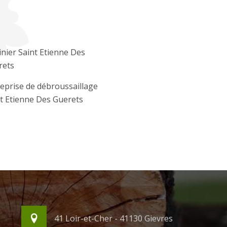
inier Saint Etienne Des
rets
eprise de débroussaillage
t Etienne Des Guerets
41 Loir-et-Cher - 41130 Gievres