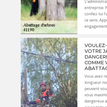
L’administra
entreprise. 
confiez-lui 
ce sens. Appe
engagement 
VOULEZ-
VOTRE J
DANGERE
COMME V
ABATTAG
Vous avez re
longueur nor
peuvent vous
vous maximis
dangereux a