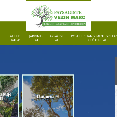
TAILLE DE
JARDINIER
PAYSAGISTE
POSE ET CHANGEMENT GRILLAG
HAIE 41
41
41
CLÔTURE 41
tetage
Elagueur 41
Paysagiste 41
41