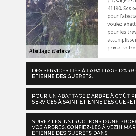
paysagiste a
41190. Ses é
pour l’abatt
voulez abatt
pour les tra
accomplissen
prix et votre 
DES SERVICES LIÉS À L’ABATTAGE D’AR
ETIENNE DES GUERETS.
POUR UN ABATTAGE D’ARBRE À COÛT R
SERVICES À SAINT ETIENNE DES GUERE
SUIVEZ LES INSTRUCTIONS D’UNE PRO
VOS ARBRES. CONFIEZ-LES À VEZIN MAR
ETIENNE DES GUERETS DANS