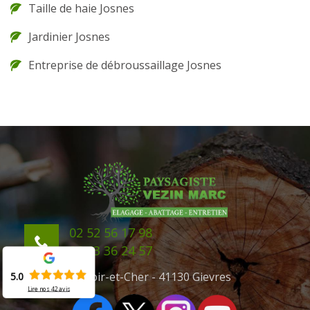
Taille de haie Josnes
Jardinier Josnes
Entreprise de débroussaillage Josnes
02 52 56 17 98
06 43 36 24 57
41 Loir-et-Cher - 41130 Gievres
5.0
Lire nos
42
avis