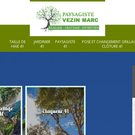
TAILLE DE
JARDINIER
PAYSAGISTE
POSE ET CHANGEMENT GRILLAG
HAIE 41
41
41
CLÔTURE 41
tetage
Elagueur 41
Paysagiste 41
41