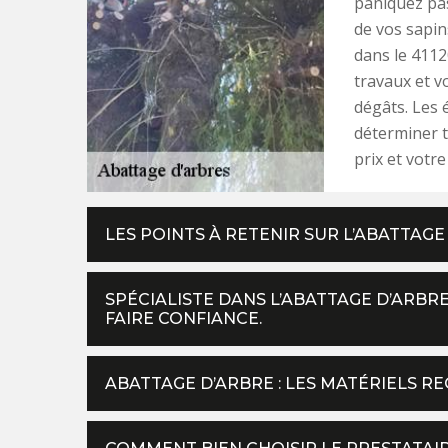
paniquez pas
de vos sapin
dans le 4112
travaux et v
dégâts. Les 
déterminer t
prix et votre 
LES POINTS À RETENIR SUR L’ABATTAGE
SPÉCIALISTE DANS L’ABATTAGE D’ARBRE,
FAIRE CONFIANCE.
ABATTAGE D’ARBRE : LES MATÉRIELS R