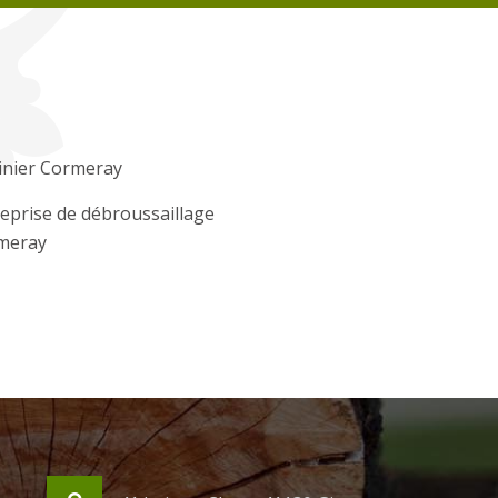
inier Cormeray
eprise de débroussaillage
meray