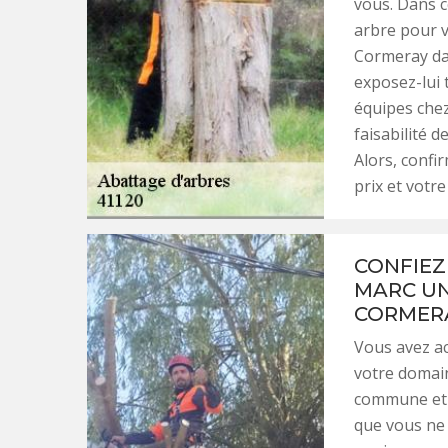
vous. Dans c
arbre pour v
Cormeray dan
exposez-lui t
équipes chez
faisabilité d
Alors, confi
prix et votre 
CONFIEZ
MARC UN
CORMERAY
Vous avez ac
votre domain
commune et l
que vous ne