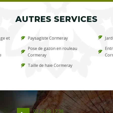
AUTRES SERVICES
ge et
Paysagiste Cormeray
Jard
Pose de gazon en rouleau
Entr
e
Cormeray
Cor
Taille de haie Cormeray
02 52 56 17 98