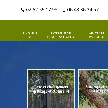
02 52 56 17 98
06 43 36 24 57
ELAGUEUR
ENTREPRISE DE
ABATTAGE
41
DÉBROUSSAILLAGE 41
D'ARBRES 41
Pose et changement
Elagage et e
d'arbres 41
grillage et cloture 41
d'arbre 