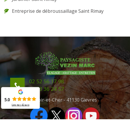
Entreprise de débroussaillage Saint Rimay
02 52 56 17 98
06 43 36 24 57
41 Loir-et-Cher - 41130 Gievres
5.0
Lire nos
42
avis