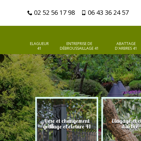
02 52 56 17 98
06 43 36 24 57
ELAGUEUR
ENTREPRISE DE
ABATTAGE
41
DÉBROUSSAILLAGE 41
D'ARBRES 41
Pose et changement
Elagage et e
d'arbres 41
grillage et cloture 41
d'arbre 