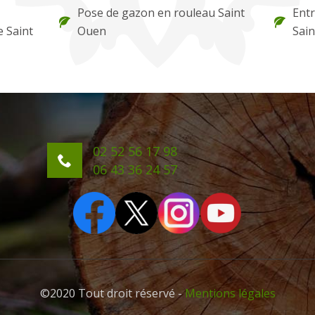
Pose de gazon en rouleau Saint
Entr
e Saint
Ouen
Sai
02 52 56 17 98
06 43 36 24 57
©2020 Tout droit réservé -
Mentions légales