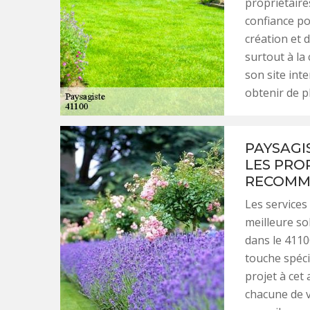
propriétaires
confiance po
création et 
surtout à la
son site int
obtenir de p
PAYSAGI
LES PRO
RECOMM
Les services
meilleure so
dans le 4110
touche spéci
projet à cet
chacune de v