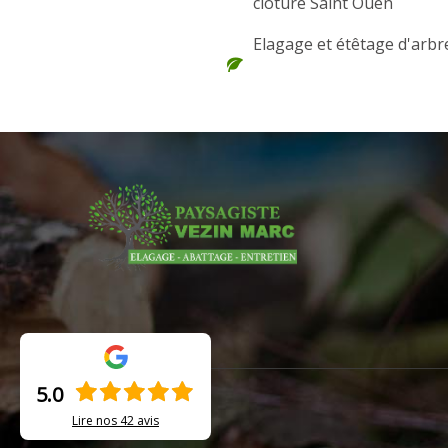
clôture Saint Ouen
Elagage et étêtage d'arbr
5.0
Lire nos
42
avis