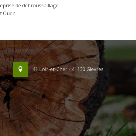
eprise de débroussaillage
nt Ouen
41 Loir-et-Cher - 41130 Gievres