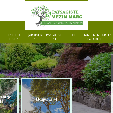
TAILLE DE
JARDINIER
PAYSAGISTE
POSE ET CHANGEMENT GRILLAG
HAIE 41
41
41
CLÔTURE 41
tetage
Elagueur 41
Paysagiste 41
41