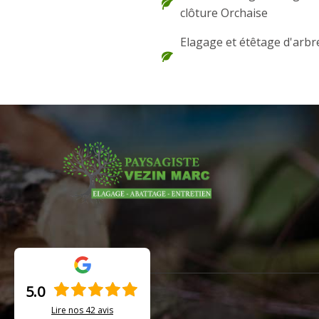
clôture Orchaise
Elagage et étêtage d'arbr
5.0
Lire nos
42
avis