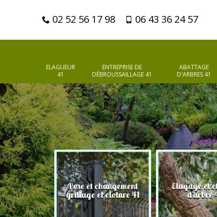
02 52 56 17 98
06 43 36 24 57
ELAGUEUR
ENTREPRISE DE
ABATTAGE
41
DÉBROUSSAILLAGE 41
D'ARBRES 41
Pose et changement
Elagage et e
d'arbres 41
grillage et cloture 41
d'arbre 