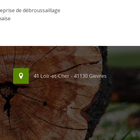
eprise de débroussaillage
haise
41 Loir-et-Cher - 41130 Gievres