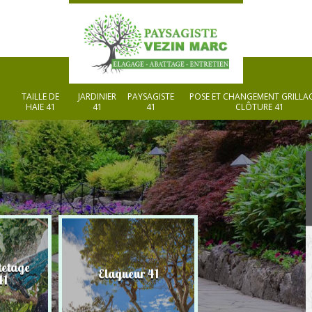
TAILLE DE
JARDINIER
PAYSAGISTE
POSE ET CHANGEMENT GRILLAG
HAIE 41
41
41
CLÔTURE 41
tetage
Elagueur 41
Paysagiste 41
41