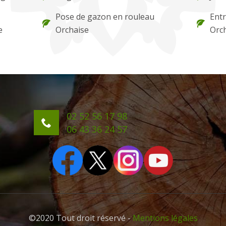
Pose de gazon en rouleau
Entr
e
Orchaise
Orc
02 52 56 17 98
06 43 36 24 57
©2020 Tout droit réservé -
Mentions légales