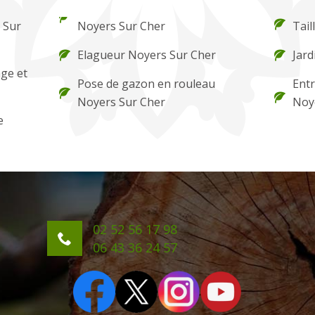
 Sur
Noyers Sur Cher
Tail
Elagueur Noyers Sur Cher
Jard
ge et
Pose de gazon en rouleau
Entr
Noyers Sur Cher
Noy
e
02 52 56 17 98
06 43 36 24 57