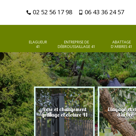
02 52 56 17 98
06 43 36 24 57
ELAGUEUR
ENTREPRISE DE
ABATTAGE
41
DÉBROUSSAILLAGE 41
D'ARBRES 41
Pose et changement
Elagage et e
d'arbres 41
grillage et cloture 41
d'arbre 