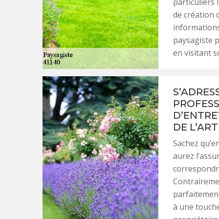
particuliers 
de création 
informations
paysagiste p
en visitant s
S’ADRES
PROFESS
D’ENTRE
DE L’ART
Sachez qu’en
aurez l’assu
correspondro
Contrairemen
parfaitement
à une touche