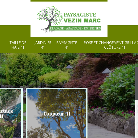
TAILLE DE
JARDINIER
PAYSAGISTE
POSE ET CHANGEMENT GRILLAG
HAIE 41
41
41
CLÔTURE 41
tetage
Elagueur 41
Paysagiste 41
41