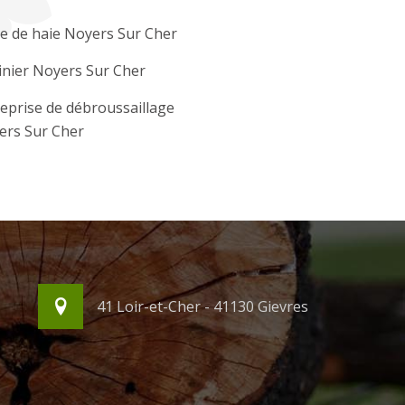
le de haie Noyers Sur Cher
inier Noyers Sur Cher
eprise de débroussaillage
ers Sur Cher
41 Loir-et-Cher - 41130 Gievres